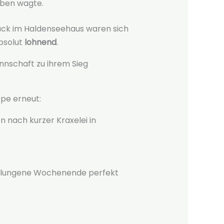
oben wagte.
ück im Haldenseehaus waren sich
bsolut
lohnend
.
nnschaft zu ihrem Sieg
ppe erneut:
n nach kurzer Kraxelei in
gelungene Wochenende perfekt