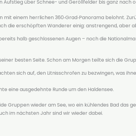
n Aufstieg über Schnee- und Geröllfelder bis ganz nach 
n mit einem herrlichen 360‑Grad‑Panorama belohnt. Zur
uch die erschöpften Wanderer einig: anstrengend, aber a
bereits halb geschlossenen Augen – noch die Nationalma
seiner besten Seite. Schon am Morgen teilte sich die Gru
hten sich auf, den Litnisschrofen zu bezwingen, was ihne
ehte eine ausgedehnte Runde um den Haldensee.
eide Gruppen wieder am See, wo ein kühlendes Bad das 
Auch im nächsten Jahr sind wir wieder dabei.